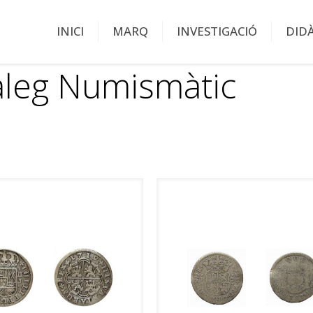
INICI
MARQ
INVESTIGACIÓ
DID
àleg Numismàtic