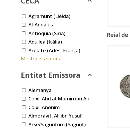
CECA
Agramunt (Lleida)
Al-Andalus
Antioquia (Síria)
Reial de
Aquilea (Itàlia)
Arelate (Arlés, França)
Mostra els valors
Entitat Emissora
Alemanya
Coixí. Abd al-Mumin ibn Ali
Coixí. Anònim
Almoràvit. Ali ibn Yusuf
Arse/Saguntum (Sagunt)