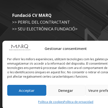
Fundació CV MARQ
>> PERFIL DEL CONTRACTANT
>> SEU ELECTRÒNICA FUNDACIÓ>
Museu Arqueològic (Diputació d'Alacant)
Gestionar consentiment
>> SEU ELECTRÒNICA DIPUTACIÓ
Per oferir les millors experiències, utilitzem tecnologies com les galetes p
emmagatzemar i/o accedir a la informació del dispositiu. El consentimen
tecnologies ens permetrà processar dades com ara el comportament de
Suscríbete a nuestra
o les identificacions úniques en aquest lloc. No consentir o retirar el cons
pot afectar negativament certes característiques i funcions.
Newsletter
Acceptar
Denegar
Veure pref
Política de cookies
Política de privacidad