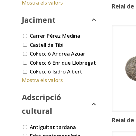
Mostra els valors
Reial de
Jaciment
Carrer Pérez Medina
Castell de Tibi
Col·lecció Andrea Azuar
Col·lecció Enrique Llobregat
Col·lecció Isidro Albert
Mostra els valors
Adscripció
cultural
Reial de
Antiguitat tardana
Edat contemporània