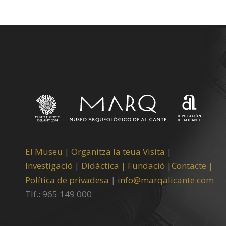
El Museu
|
Organitza la teua Visita
|
Investigació
|
Didàctica |
Fundació |
Contacte |
Política de privadesa
|
info@marqalicante.com
Tlf.: 965 149 000