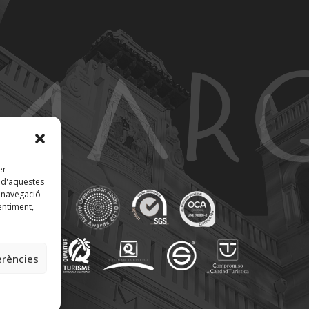
er
t d'aquestes
 navegació
entiment,
erències