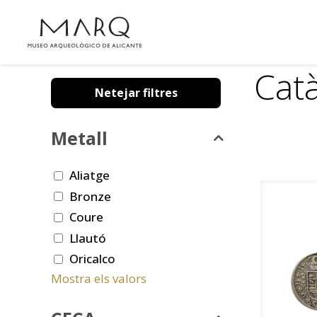
Cat
Netejar filtres
Metall
Aliatge
Bronze
Coure
Llautó
Oricalco
Mostra els valors