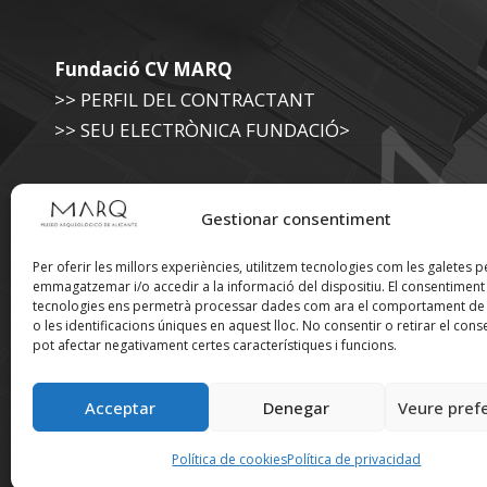
Fundació CV MARQ
>> PERFIL DEL CONTRACTANT
>> SEU ELECTRÒNICA FUNDACIÓ>
Museu Arqueològic (Diputació d'Alacant)
Gestionar consentiment
>> SEU ELECTRÒNICA DIPUTACIÓ
Per oferir les millors experiències, utilitzem tecnologies com les galetes p
emmagatzemar i/o accedir a la informació del dispositiu. El consentimen
tecnologies ens permetrà processar dades com ara el comportament de
Suscríbete a nuestra
o les identificacions úniques en aquest lloc. No consentir o retirar el cons
pot afectar negativament certes característiques i funcions.
Newsletter
Acceptar
Denegar
Veure pref
Política de cookies
Política de privacidad