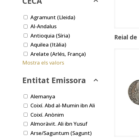
CECA
Agramunt (Lleida)
Al-Andalus
Antioquia (Síria)
Reial de
Aquilea (Itàlia)
Arelate (Arlés, França)
Mostra els valors
Entitat Emissora
Alemanya
Coixí. Abd al-Mumin ibn Ali
Coixí. Anònim
Almoràvit. Ali ibn Yusuf
Arse/Saguntum (Sagunt)