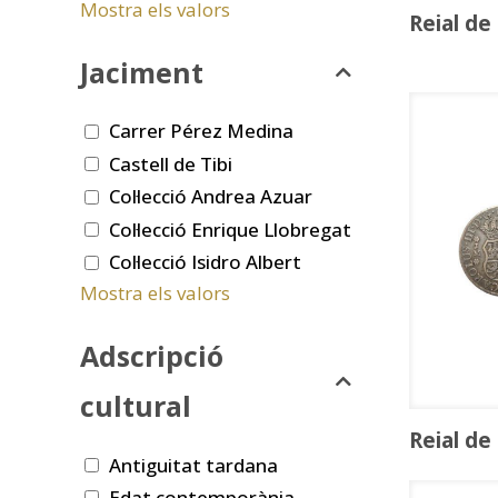
Mostra els valors
Reial de
Jaciment
Carrer Pérez Medina
Castell de Tibi
Col·lecció Andrea Azuar
Col·lecció Enrique Llobregat
Col·lecció Isidro Albert
Mostra els valors
Adscripció
cultural
Reial de
Antiguitat tardana
Edat contemporània