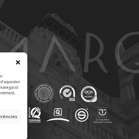
er
t d'aquestes
 navegació
entiment,
erències