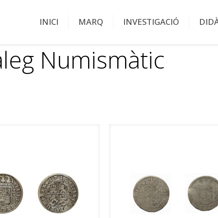
INICI
MARQ
INVESTIGACIÓ
DID
àleg Numismàtic