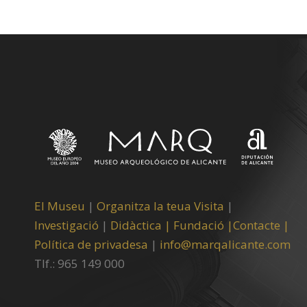
El Museu
|
Organitza la teua Visita
|
Investigació
|
Didàctica |
Fundació |
Contacte |
Política de privadesa
|
info@marqalicante.com
Tlf.: 965 149 000