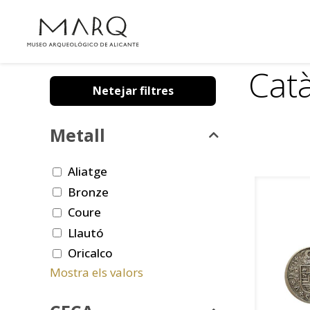
Cat
Netejar filtres
Metall
Aliatge
Bronze
Coure
Llautó
Oricalco
Mostra els valors