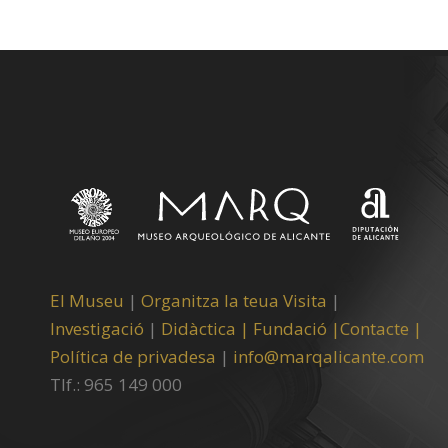
El Museu
|
Organitza la teua Visita
|
Investigació
|
Didàctica |
Fundació |
Contacte |
Política de privadesa
|
info@marqalicante.com
Tlf.: 965 149 000