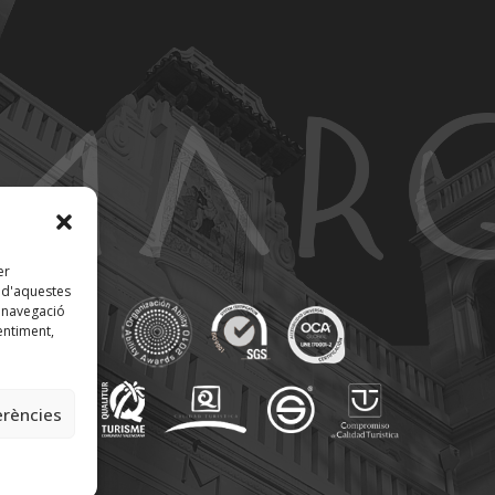
er
t d'aquestes
 navegació
entiment,
erències