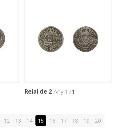
Reial de 2
Any 1711.
12
13
14
15
16
17
18
19
20