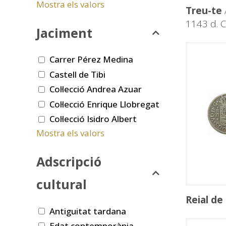
Mostra els valors
Treu-te
1143 d. C
Jaciment
Carrer Pérez Medina
Castell de Tibi
Col·lecció Andrea Azuar
Col·lecció Enrique Llobregat
Col·lecció Isidro Albert
Mostra els valors
Adscripció
cultural
Reial de
Antiguitat tardana
Edat contemporània