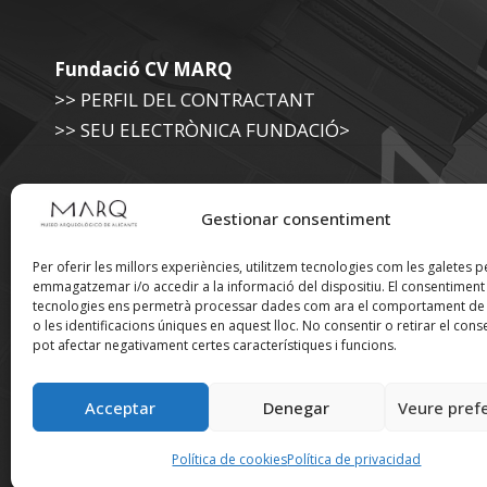
Fundació CV MARQ
>> PERFIL DEL CONTRACTANT
>> SEU ELECTRÒNICA FUNDACIÓ>
Museu Arqueològic (Diputació d'Alacant)
Gestionar consentiment
>> SEU ELECTRÒNICA DIPUTACIÓ
Per oferir les millors experiències, utilitzem tecnologies com les galetes p
emmagatzemar i/o accedir a la informació del dispositiu. El consentimen
tecnologies ens permetrà processar dades com ara el comportament de
Suscríbete a nuestra
o les identificacions úniques en aquest lloc. No consentir o retirar el cons
pot afectar negativament certes característiques i funcions.
Newsletter
Acceptar
Denegar
Veure pref
Política de cookies
Política de privacidad