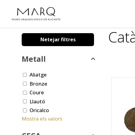
Cat
Netejar filtres
Metall
Aliatge
Bronze
Coure
Llautó
Oricalco
Mostra els valors