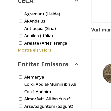
CECA
Agramunt (Lleida)
Al-Andalus
Antioquia (Síria)
Vuit ma
Aquilea (Itàlia)
Arelate (Arlés, França)
Mostra els valors
Entitat Emissora
Alemanya
Coixí. Abd al-Mumin ibn Ali
Coixí. Anònim
Almoràvit. Ali ibn Yusuf
Arse/Saguntum (Sagunt)