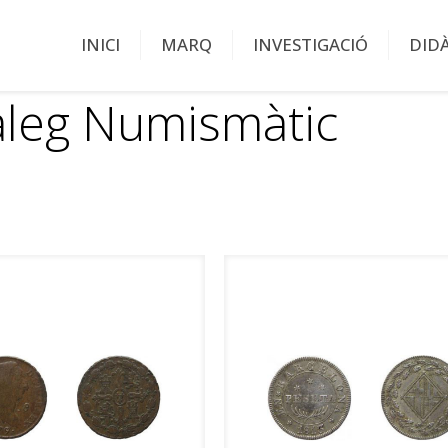
INICI
MARQ
INVESTIGACIÓ
DID
àleg Numismàtic