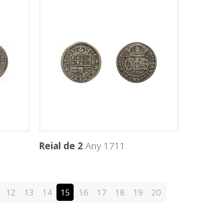
Reial de 2
Any 1711.
12
13
14
15
16
17
18
19
20