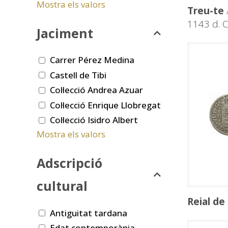
Mostra els valors
Treu-te
1143 d. C
Jaciment
Carrer Pérez Medina
Castell de Tibi
Col·lecció Andrea Azuar
Col·lecció Enrique Llobregat
Col·lecció Isidro Albert
Mostra els valors
Adscripció
cultural
Reial de
Antiguitat tardana
Edat contemporània