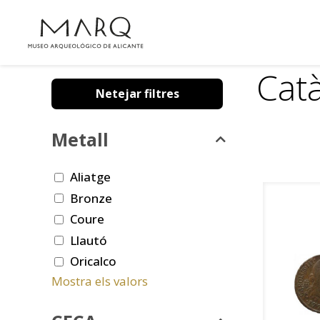
Cat
Netejar filtres
Metall
Aliatge
Bronze
Coure
Llautó
Oricalco
Mostra els valors