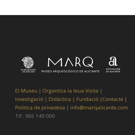
El Museu
|
Organitza la teua Visita
|
Investigació
|
Didàctica |
Fundació |
Contacte |
Política de privadesa
|
info@marqalicante.com
Tlf.: 965 149 000