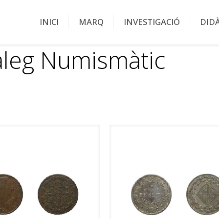
INICI
MARQ
INVESTIGACIÓ
DID
àleg Numismàtic