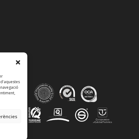
er
t d'aquestes
 navegació
entiment,
erències