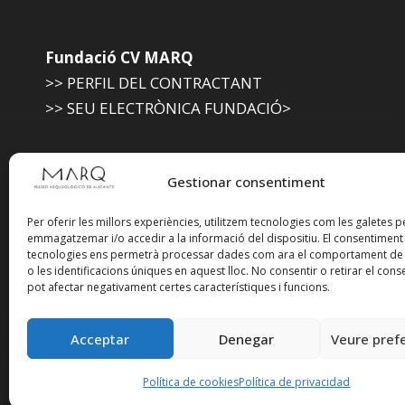
Fundació CV MARQ
>> PERFIL DEL CONTRACTANT
>> SEU ELECTRÒNICA FUNDACIÓ>
Museu Arqueològic (Diputació d'Alacant)
Gestionar consentiment
>> SEU ELECTRÒNICA DIPUTACIÓ
Per oferir les millors experiències, utilitzem tecnologies com les galetes p
emmagatzemar i/o accedir a la informació del dispositiu. El consentimen
tecnologies ens permetrà processar dades com ara el comportament de
Suscríbete a nuestra
o les identificacions úniques en aquest lloc. No consentir o retirar el cons
pot afectar negativament certes característiques i funcions.
Newsletter
Acceptar
Denegar
Veure pref
Política de cookies
Política de privacidad