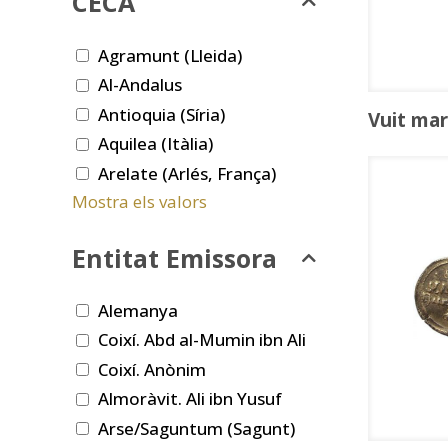
CECA
Agramunt (Lleida)
Al-Andalus
Antioquia (Síria)
Vuit ma
Aquilea (Itàlia)
Arelate (Arlés, França)
Mostra els valors
Entitat Emissora
Alemanya
Coixí. Abd al-Mumin ibn Ali
Coixí. Anònim
Almoràvit. Ali ibn Yusuf
Arse/Saguntum (Sagunt)