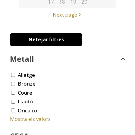
17
18
19
20
Next page
Netejar filtres
Metall
Aliatge
Bronze
Coure
Llautó
Oricalco
Mostra els valors