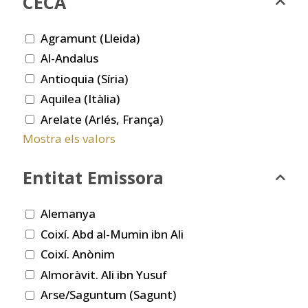
CECA
Agramunt (Lleida)
Al-Andalus
Antioquia (Síria)
Aquilea (Itàlia)
Arelate (Arlés, França)
Mostra els valors
Entitat Emissora
Alemanya
Coixí. Abd al-Mumin ibn Ali
Coixí. Anònim
Almoràvit. Ali ibn Yusuf
Arse/Saguntum (Sagunt)