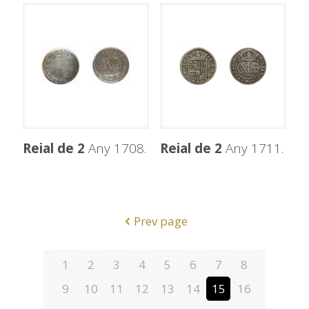
Reial de 2
Any 1708.
Reial de 2
Any 1711.
Prev page
1
2
3
4
5
6
7
8
9
10
11
12
13
14
15
16