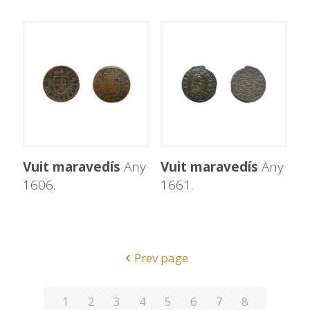
Vuit maravedís
Any
Vuit maravedís
Any
1606.
1661.
Prev page
1
2
3
4
5
6
7
8