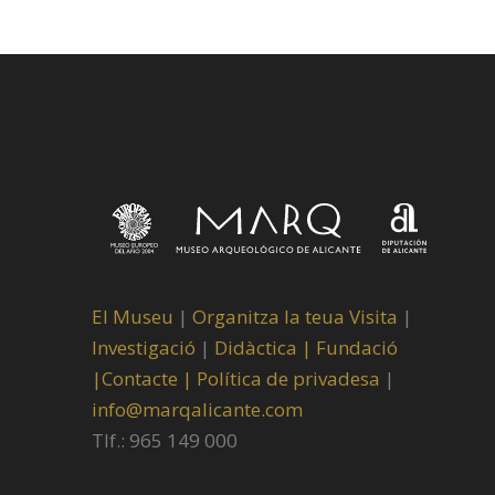
El Museu
|
Organitza la teua Visita
|
Investigació
|
Didàctica |
Fundació
|
Contacte |
Política de privadesa
|
info@marqalicante.com
Tlf.: 965 149 000