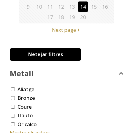
9
10
11
12
13
14
15
16
17
18
19
20
Next page
Netejar filtres
Metall
Aliatge
Bronze
Coure
Llautó
Oricalco
Mostra els valors