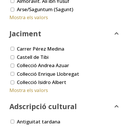
Almoràvit. Ali ibn Yusuf
Arse/Saguntum (Sagunt)
Mostra els valors
Jaciment
Carrer Pérez Medina
Castell de Tibi
Col·lecció Andrea Azuar
Col·lecció Enrique Llobregat
Col·lecció Isidro Albert
Mostra els valors
Adscripció cultural
Antiguitat tardana