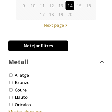
9
10
11
12
13
14
15
16
17
18
19
20
Next page
Netejar filtres
Metall
Aliatge
Bronze
Coure
Llautó
Oricalco
Mostra els valors