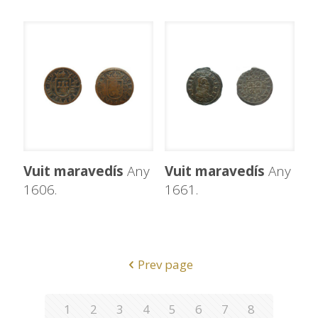
Vuit maravedís
Any
Vuit maravedís
Any
1606.
1661.
Prev page
1
2
3
4
5
6
7
8