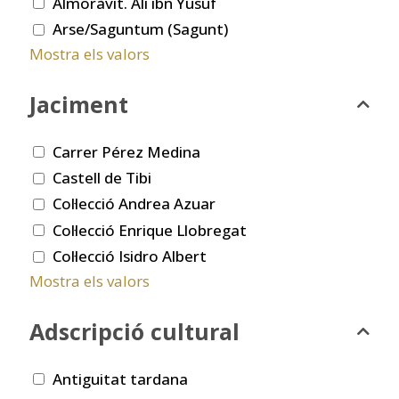
Almoràvit. Ali ibn Yusuf
Arse/Saguntum (Sagunt)
Mostra els valors
Jaciment
Carrer Pérez Medina
Castell de Tibi
Col·lecció Andrea Azuar
Col·lecció Enrique Llobregat
Col·lecció Isidro Albert
Mostra els valors
Adscripció cultural
Antiguitat tardana