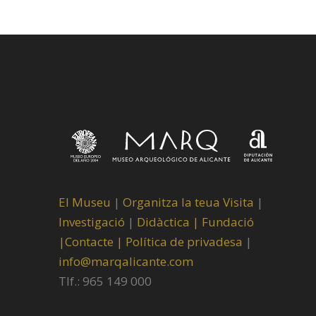
El Museu
|
Organitza la teua Visita
|
Investigació
|
Didàctica |
Fundació
|
Contacte |
Política de privadesa
|
info@marqalicante.com
Tlf.: 965 149 000