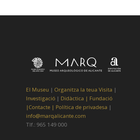
El Museu
|
Organitza la teua Visita
|
Investigació
|
Didàctica |
Fundació
|
Contacte |
Política de privadesa
|
info@marqalicante.com
Tlf.: 965 149 000