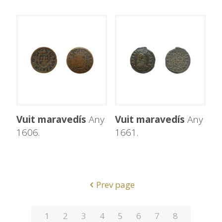
Vuit maravedís
Any
Vuit maravedís
Any
1606.
1661.
Prev page
1
2
3
4
5
6
7
8