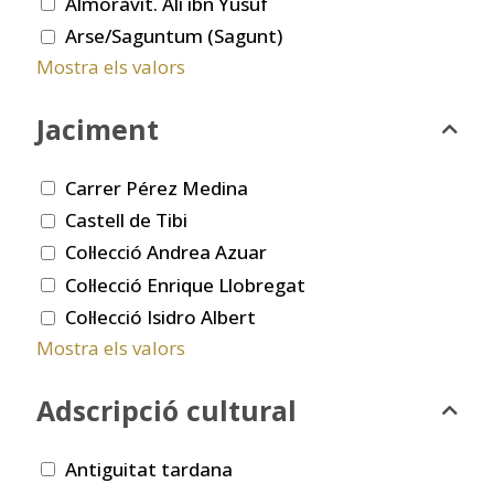
Almoràvit. Ali ibn Yusuf
Arse/Saguntum (Sagunt)
Mostra els valors
Jaciment
Carrer Pérez Medina
Castell de Tibi
Col·lecció Andrea Azuar
Col·lecció Enrique Llobregat
Col·lecció Isidro Albert
Mostra els valors
Adscripció cultural
Antiguitat tardana