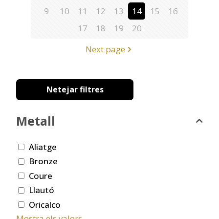
9
10
11
12
13
14
15
16
17
18
19
20
Next page
Netejar filtres
Metall
Aliatge
Bronze
Coure
Llautó
Oricalco
Mostra els valors