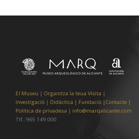
El Museu
|
Organitza la teua Visita
|
Investigació
|
Didàctica |
Fundació |
Contacte |
Política de privadesa
|
info@marqalicante.com
Tlf.: 965 149 000