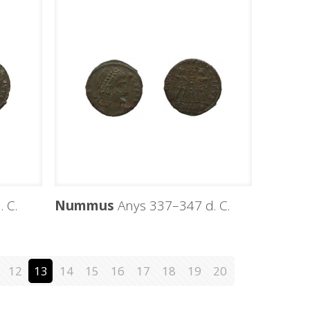
 C.
Nummus
Anys 337–347 d. C.
12
13
14
15
16
17
18
19
20