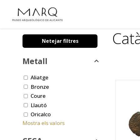
Cat
Netejar filtres
Metall
Aliatge
Bronze
Coure
Llautó
Oricalco
Mostra els valors