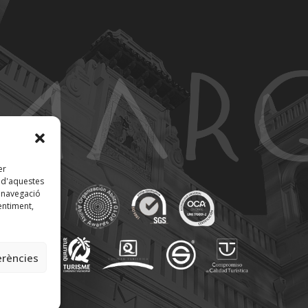
er
t d'aquestes
 navegació
entiment,
erències