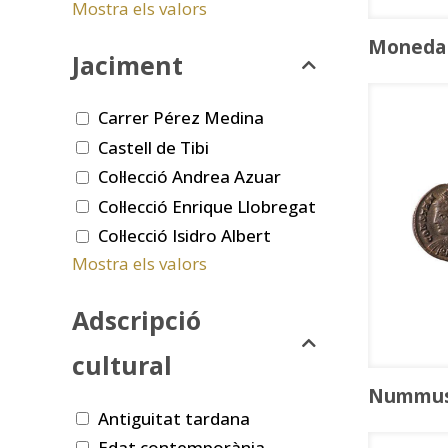
Mostra els valors
Moneda
Jaciment
Carrer Pérez Medina
Castell de Tibi
Col·lecció Andrea Azuar
Col·lecció Enrique Llobregat
Col·lecció Isidro Albert
Mostra els valors
Adscripció
cultural
Nummu
Antiguitat tardana
Edat contemporània