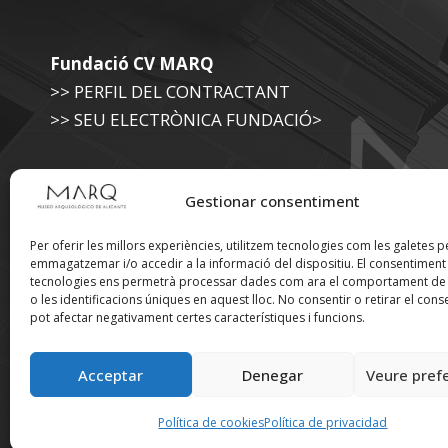
Fundació CV MARQ
>> PERFIL DEL CONTRACTANT
>> SEU ELECTRÒNICA FUNDACIÓ>
Museu Arqueològic (Diputació d'Alacant)
Gestionar consentiment
>> SEU ELECTRÒNICA DIPUTACIÓ
Per oferir les millors experiències, utilitzem tecnologies com les galetes p
emmagatzemar i/o accedir a la informació del dispositiu. El consentimen
tecnologies ens permetrà processar dades com ara el comportament de
Suscríbete a nuestra
o les identificacions úniques en aquest lloc. No consentir o retirar el cons
pot afectar negativament certes característiques i funcions.
Newsletter
Acceptar
Denegar
Veure pref
Política de cookies
Política de privacidad