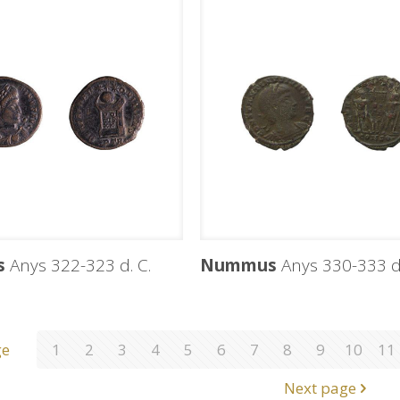
s
Anys 322-323 d. C.
Nummus
Anys 330-333 d.
ge
1
2
3
4
5
6
7
8
9
10
11
Next page