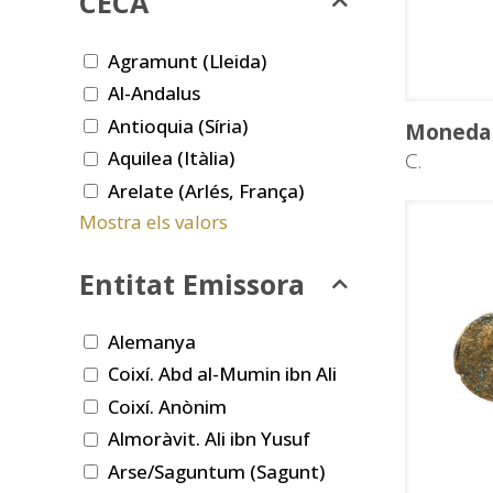
CECA
Agramunt (Lleida)
Al-Andalus
Antioquia (Síria)
Moneda 
Aquilea (Itàlia)
C.
Arelate (Arlés, França)
Mostra els valors
Entitat Emissora
Alemanya
Coixí. Abd al-Mumin ibn Ali
Coixí. Anònim
Almoràvit. Ali ibn Yusuf
Arse/Saguntum (Sagunt)