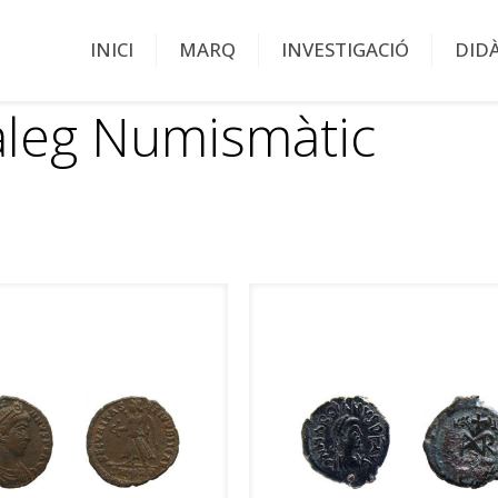
INICI
MARQ
INVESTIGACIÓ
DID
àleg Numismàtic