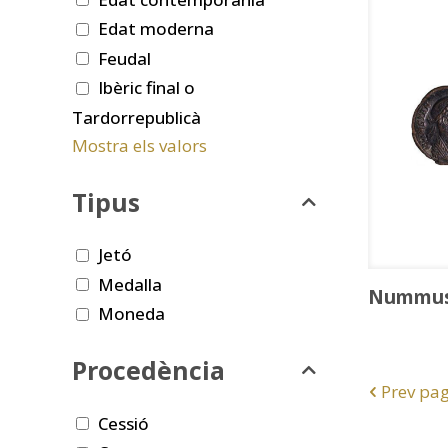
Edat moderna
Feudal
Ibèric final o
Tardorrepublicà
Mostra els valors
Tipus
Jetó
Medalla
Nummu
Moneda
Procedència
Prev pa
Cessió