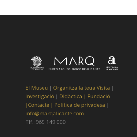
El Museu
|
Organitza la teua Visita
|
Investigació
|
Didàctica |
Fundació
|
Contacte |
Política de privadesa
|
info@marqalicante.com
Tlf.: 965 149 000