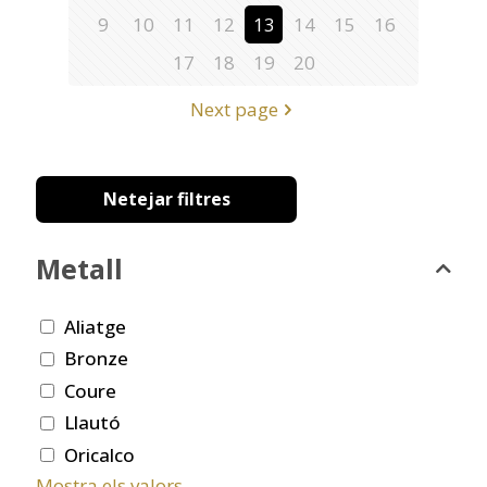
9
10
11
12
13
14
15
16
17
18
19
20
Next page
Netejar filtres
Metall
Aliatge
Bronze
Coure
Llautó
Oricalco
Mostra els valors