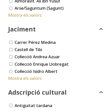
Almoràvit. Ali ibn Yusuf
Arse/Saguntum (Sagunt)
Mostra els valors
Jaciment
Carrer Pérez Medina
Castell de Tibi
Col·lecció Andrea Azuar
Col·lecció Enrique Llobregat
Col·lecció Isidro Albert
Mostra els valors
Adscripció cultural
Antiguitat tardana