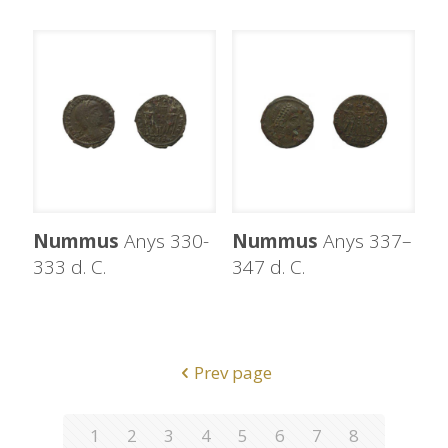
Nummus
Anys 330-
Nummus
Anys 337–
333 d. C.
347 d. C.
Prev page
1
2
3
4
5
6
7
8