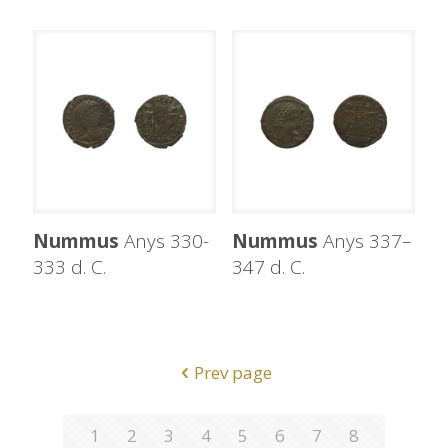
Nummus
Anys 330-
Nummus
Anys 337–
333 d. C.
347 d. C.
Prev page
1
2
3
4
5
6
7
8