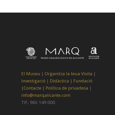
El Museu
|
Organitza la teua Visita
|
Investigació
|
Didàctica |
Fundació
|
Contacte |
Política de privadesa
|
info@marqalicante.com
Tlf.: 965 149 000