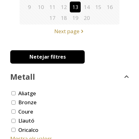
9
10
11
12
13
14
15
16
17
18
19
20
Next page
Netejar filtres
Metall
Aliatge
Bronze
Coure
Llautó
Oricalco
Mostra els valors