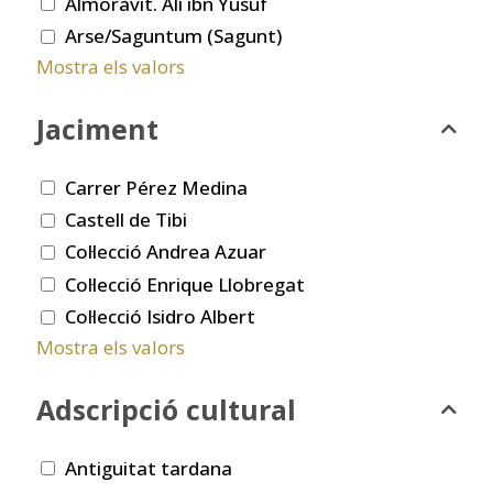
Almoràvit. Ali ibn Yusuf
Arse/Saguntum (Sagunt)
Mostra els valors
Jaciment
Carrer Pérez Medina
Castell de Tibi
Col·lecció Andrea Azuar
Col·lecció Enrique Llobregat
Col·lecció Isidro Albert
Mostra els valors
Adscripció cultural
Antiguitat tardana