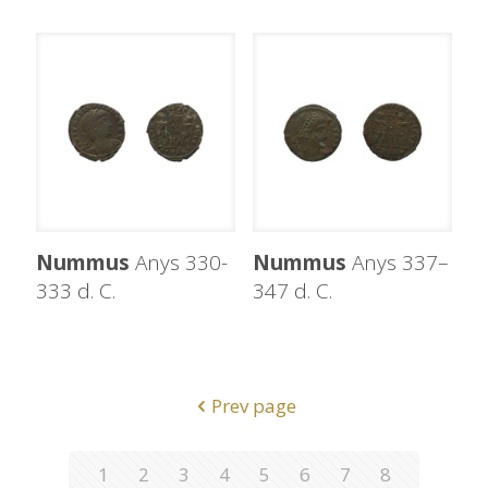
Nummus
Anys 330-
Nummus
Anys 337–
333 d. C.
347 d. C.
Prev page
1
2
3
4
5
6
7
8