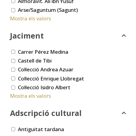
Almoràvit. Ali ibn Yusuf
Arse/Saguntum (Sagunt)
Mostra els valors
Jaciment
Carrer Pérez Medina
Castell de Tibi
Col·lecció Andrea Azuar
Col·lecció Enrique Llobregat
Col·lecció Isidro Albert
Mostra els valors
Adscripció cultural
Antiguitat tardana