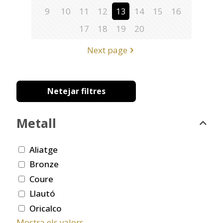
9
10
11
12
13
14
15
16
17
18
19
20
Next page
Netejar filtres
Metall
Aliatge
Bronze
Coure
Llautó
Oricalco
Mostra els valors