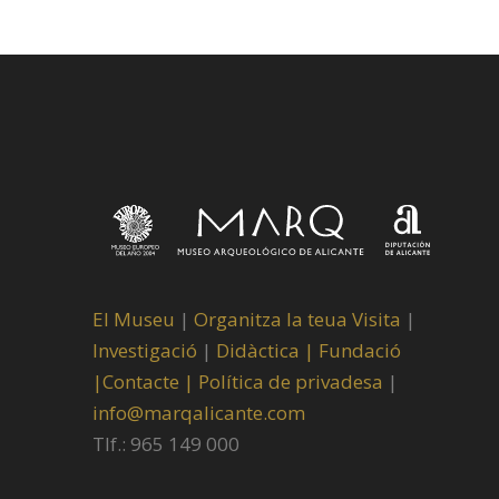
El Museu
|
Organitza la teua Visita
|
Investigació
|
Didàctica |
Fundació
|
Contacte |
Política de privadesa
|
info@marqalicante.com
Tlf.: 965 149 000