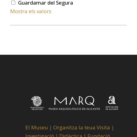
Guardamar del Segura
Mostra els valors
El Museu
|
Organitza la teua Visita
|
Investigació
|
Didàctica |
Fundació