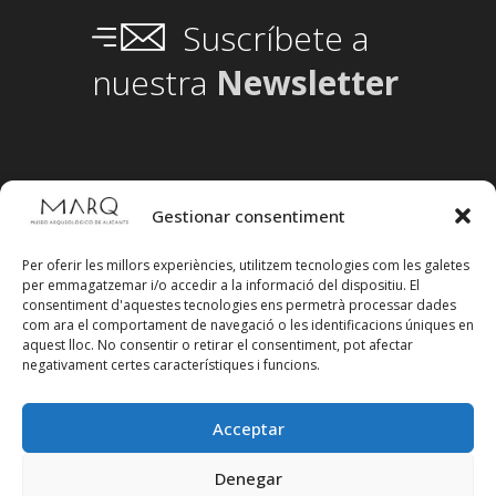
Suscríbete a
nuestra
Newsletter
Gestionar consentiment
Per oferir les millors experiències, utilitzem tecnologies com les galetes
per emmagatzemar i/o accedir a la informació del dispositiu. El
consentiment d'aquestes tecnologies ens permetrà processar dades
com ara el comportament de navegació o les identificacions úniques en
aquest lloc. No consentir o retirar el consentiment, pot afectar
negativament certes característiques i funcions.
Acceptar
Segueix-nos en xarxes socials
Denegar