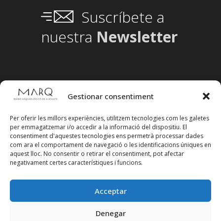
Suscríbete a
nuestra
Newsletter
Gestionar consentiment
Per oferir les millors experiències, utilitzem tecnologies com les galetes
per emmagatzemar i/o accedir a la informació del dispositiu. El
consentiment d'aquestes tecnologies ens permetrà processar dades
com ara el comportament de navegació o les identificacions úniques en
aquest lloc. No consentir o retirar el consentiment, pot afectar
negativament certes característiques i funcions.
Acceptar
Segueix-nos en xarxes socials
Denegar