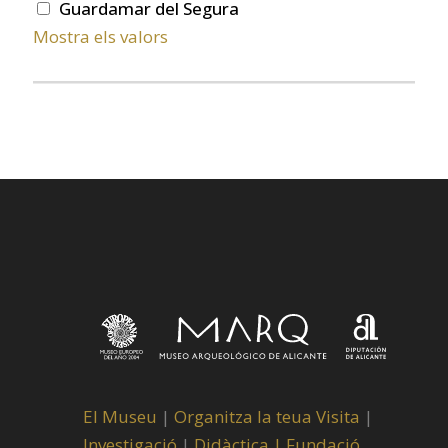
Guardamar del Segura
Mostra els valors
El Museu
|
Organitza la teua Visita
|
Investigació
|
Didàctica |
Fundació