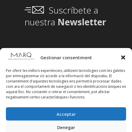
Suscríbete a
nuestra
Newsletter
Gestionar consentiment
Per oferir les millors experiències, utilitzem tecnologies com les galetes
per emmagatzemar i/o accedir a la informació del dispositiu. El
consentiment d'aquestes tecnologies ens permetrà processar dades
com ara el comportament de navegació o les identificacions úniques en
aquest lloc. No consentir o retirar el consentiment, pot afectar
negativament certes característiques i funcions.
Acceptar
Segueix-nos en xarxes socials
Denegar