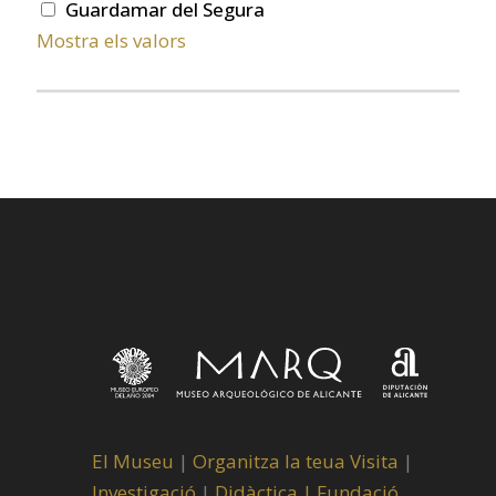
Guardamar del Segura
Mostra els valors
El Museu
|
Organitza la teua Visita
|
Investigació
|
Didàctica |
Fundació