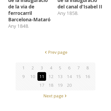
de la inauguració
de la inauguració
de la via de
del canal d'Isabel II
ferrocarril
Any 1858.
Barcelona-Mataró
Any 1848.
Prev page
1
2
3
4
5
6
7
8
9
10
11
12
13
14
15
16
17
18
19
20
Next page