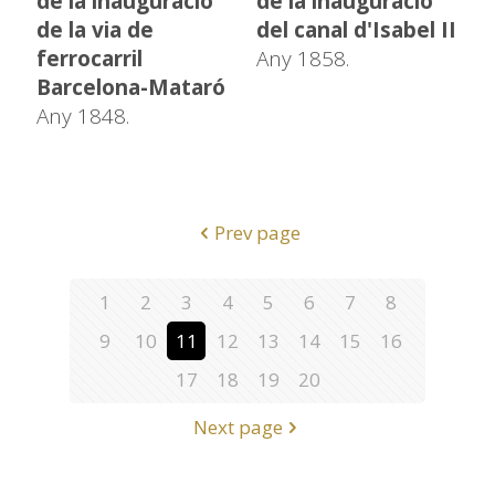
de la inauguració
de la inauguració
de la via de
del canal d'Isabel II
ferrocarril
Any 1858.
Barcelona-Mataró
Any 1848.
Prev page
1
2
3
4
5
6
7
8
9
10
11
12
13
14
15
16
17
18
19
20
Next page