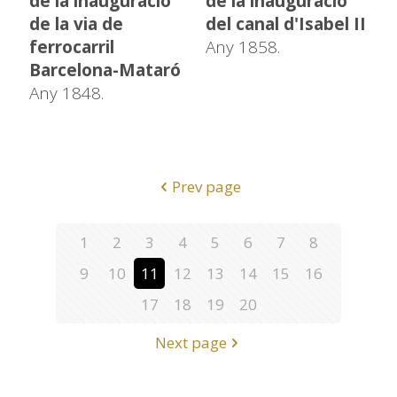
de la inauguració
de la inauguració
de la via de
del canal d'Isabel II
ferrocarril
Any 1858.
Barcelona-Mataró
Any 1848.
Prev page
1
2
3
4
5
6
7
8
9
10
11
12
13
14
15
16
17
18
19
20
Next page