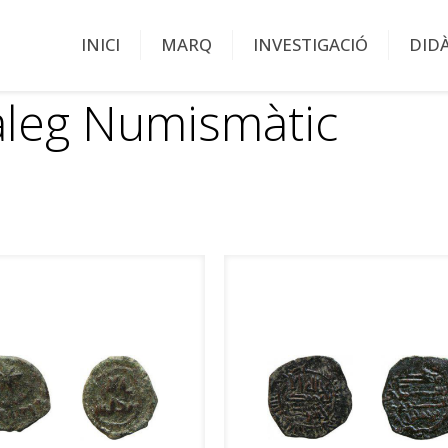
INICI
MARQ
INVESTIGACIÓ
DID
àleg Numismàtic