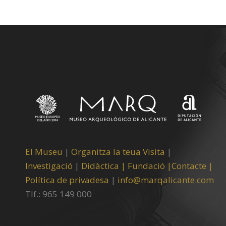
El Museu
|
Organitza la teua Visita
|
Investigació
|
Didàctica |
Fundació |
Contacte |
Política de privadesa
|
info@marqalicante.com
Tlf.: 965 149 000