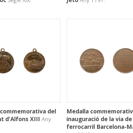
joc
Segle XIX.
Jetó
Any 1791.
 commemorativa del
Medalla commemorativa
 d'Alfons XIII
Any
inauguració de la via de
ferrocarril Barcelona-M