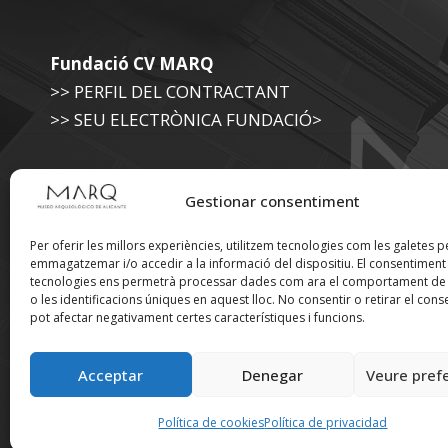
Fundació CV MARQ
>> PERFIL DEL CONTRACTANT
>> SEU ELECTRÒNICA FUNDACIÓ>
Museu Arqueològic (Diputació d'Alacant)
Gestionar consentiment
>> SEU ELECTRÒNICA DIPUTACIÓ
Per oferir les millors experiències, utilitzem tecnologies com les galetes p
emmagatzemar i/o accedir a la informació del dispositiu. El consentimen
tecnologies ens permetrà processar dades com ara el comportament de
Suscríbete a nuestra
o les identificacions úniques en aquest lloc. No consentir o retirar el cons
pot afectar negativament certes característiques i funcions.
Newsletter
Acceptar
Denegar
Veure pref
Política de cookies
Política de privacidad