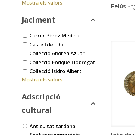
Mostra els valors
Felús
Seg
Jaciment
Carrer Pérez Medina
Castell de Tibi
Col·lecció Andrea Azuar
Col·lecció Enrique Llobregat
Col·lecció Isidro Albert
Mostra els valors
Adscripció
cultural
Antiguitat tardana
Edat contemporània