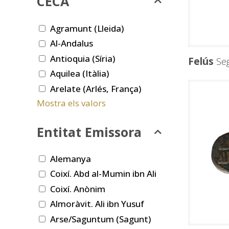
CECA
Agramunt (Lleida)
Al-Andalus
Antioquia (Síria)
Felús
Seg
Aquilea (Itàlia)
Arelate (Arlés, França)
Mostra els valors
Entitat Emissora
Alemanya
Coixí. Abd al-Mumin ibn Ali
Coixí. Anònim
Almoràvit. Ali ibn Yusuf
Arse/Saguntum (Sagunt)