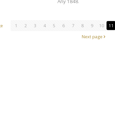
Any 1848.
ge
1
2
3
4
5
6
7
8
9
10
11
Next page