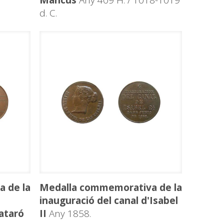
Mancus
Any 409 H. / 1018-1019
d. C.
 de la
Medalla commemorativa de la
inauguració del canal d'Isabel
ataró
II
Any 1858.