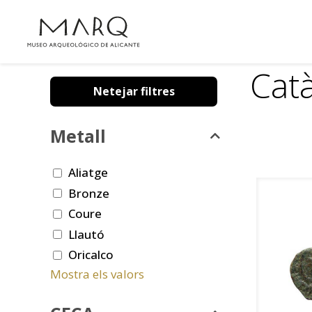
Cat
Netejar filtres
Metall
Aliatge
Bronze
Coure
Llautó
Oricalco
Mostra els valors