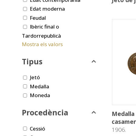
Jetó de 
Edat moderna
Feudal
Ibèric final o
Tardorrepublicà
Mostra els valors
Tipus
Jetó
Medalla
Moneda
Procedència
Medalla
casament
Cessió
1906.