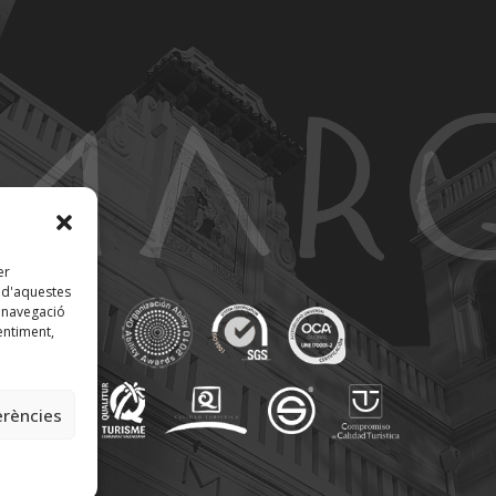
er
t d'aquestes
 navegació
entiment,
erències