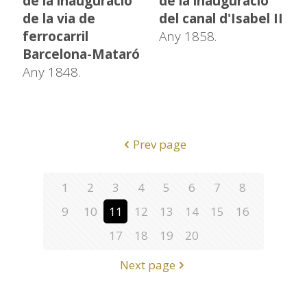
de la inauguració
de la inauguració
de la via de
del canal d'Isabel II
ferrocarril
Any 1858.
Barcelona-Mataró
Any 1848.
Prev page
1
2
3
4
5
6
7
8
9
10
11
12
13
14
15
16
17
18
19
20
Next page