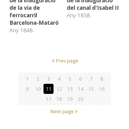
de la inauguració
de la inauguració
de la via de
del canal d'Isabel II
ferrocarril
Any 1858.
Barcelona-Mataró
Any 1848.
Prev page
1
2
3
4
5
6
7
8
9
10
11
12
13
14
15
16
17
18
19
20
Next page