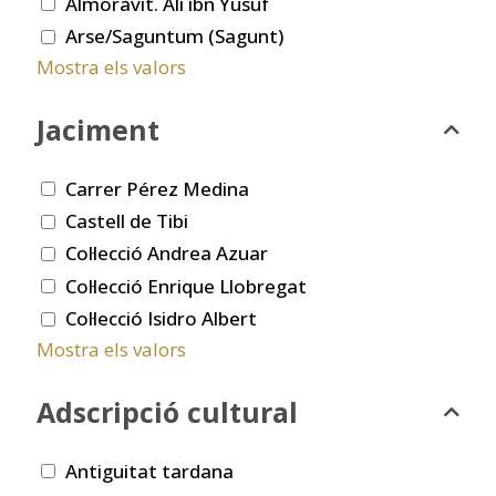
Almoràvit. Ali ibn Yusuf
Arse/Saguntum (Sagunt)
Mostra els valors
Jaciment
Carrer Pérez Medina
Castell de Tibi
Col·lecció Andrea Azuar
Col·lecció Enrique Llobregat
Col·lecció Isidro Albert
Mostra els valors
Adscripció cultural
Antiguitat tardana