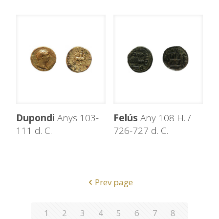
Dupondi
Anys 103-
Felús
Any 108 H. /
111 d. C.
726-727 d. C.
Prev page
1
2
3
4
5
6
7
8