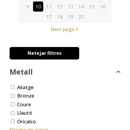
9
10
11
12
13
14
15
16
17
18
19
20
Next page
Netejar filtres
Metall
Aliatge
Bronze
Coure
Llautó
Oricalco
Mostra els valors