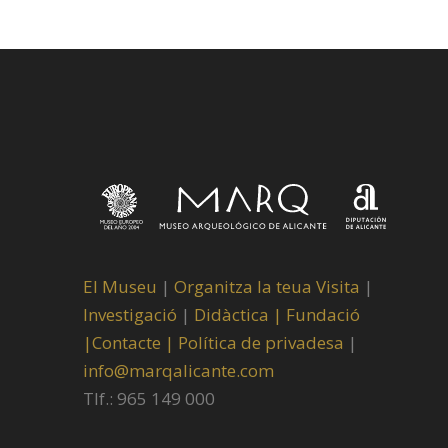
El Museu
|
Organitza la teua Visita
|
Investigació
|
Didàctica |
Fundació
|
Contacte |
Política de privadesa
|
info@marqalicante.com
Tlf.: 965 149 000