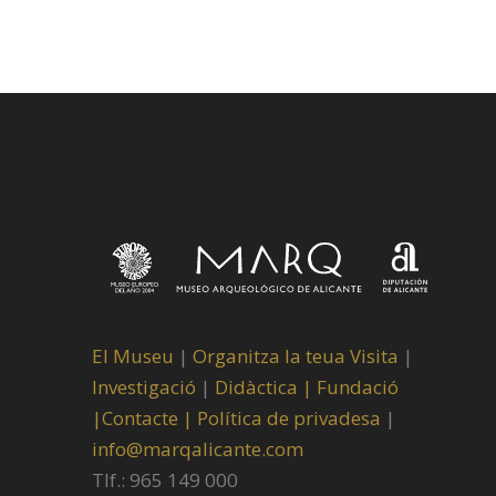
El Museu
|
Organitza la teua Visita
|
Investigació
|
Didàctica |
Fundació
|
Contacte |
Política de privadesa
|
info@marqalicante.com
Tlf.: 965 149 000