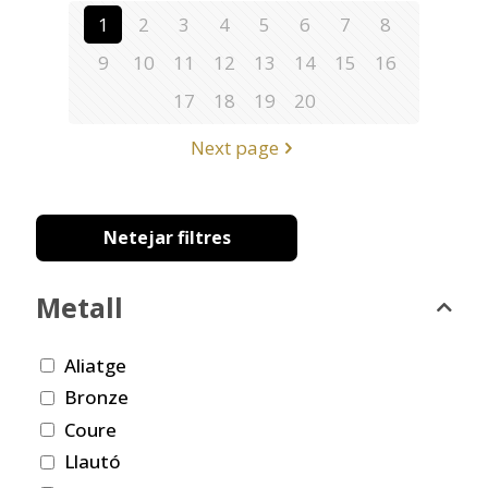
1
2
3
4
5
6
7
8
9
10
11
12
13
14
15
16
17
18
19
20
Next page
Netejar filtres
Metall
Aliatge
Bronze
Coure
Llautó