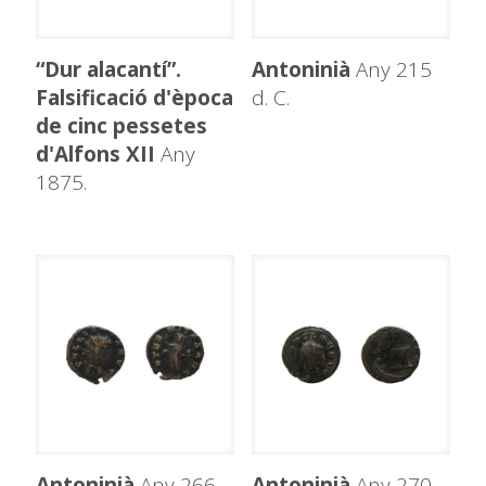
“Dur alacantí”.
Antoninià
Any 215
Falsificació d'època
d. C.
de cinc pessetes
d'Alfons XII
Any
1875.
Antoninià
Any 266
Antoninià
Any 270