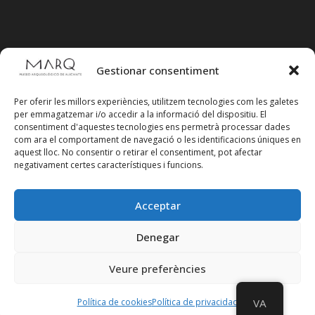
Gestionar consentiment
Per oferir les millors experiències, utilitzem tecnologies com les galetes
per emmagatzemar i/o accedir a la informació del dispositiu. El
consentiment d'aquestes tecnologies ens permetrà processar dades
com ara el comportament de navegació o les identificacions úniques en
aquest lloc. No consentir o retirar el consentiment, pot afectar
negativament certes característiques i funcions.
Acceptar
Segueix-nos en xarxes socials
Denegar
Veure preferències
Política de cookies
Política de privacidad
VA