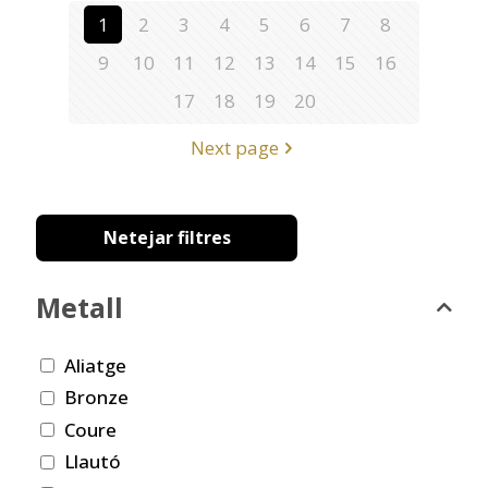
1
2
3
4
5
6
7
8
9
10
11
12
13
14
15
16
17
18
19
20
Next page
Netejar filtres
Metall
Aliatge
Bronze
Coure
Llautó