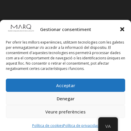
Gestionar consentiment
Per oferir les millors experiències, utilitzem tecnologies com les galetes
per emmagatzemar i/o accedir a la informació del dispositiu. El
consentiment d'aquestes tecnologies ens permetrà processar dades
com ara el comportament de navegació o les identificacions úniques en
aquest lloc. No consentir o retirar el consentiment, pot afectar
negativament certes característiques i funcions.
Acceptar
Segueix-nos en xarxes socials
Denegar
Veure preferències
Política de cookies
Política de privacidad
VA