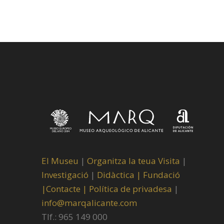
El Museu
|
Organitza la teua Visita
|
Investigació
|
Didàctica |
Fundació
|
Contacte |
Política de privadesa
|
info@marqalicante.com
Tlf.: 965 149 000