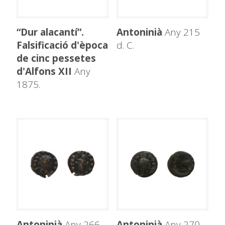
“Dur alacantí”.
Antoninià
Any 215
Falsificació d'època
d. C.
de cinc pessetes
d'Alfons XII
Any
1875.
Antoninià
Any 266
Antoninià
Any 270