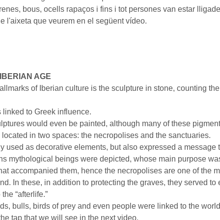
enes, bous, ocells rapaços i fins i tot persones van estar lliga
de l'aixeta que veurem en el següent vídeo.
IBERIAN AGE
llmarks of Iberian culture is the sculpture in stone, counting the 
 linked to Greek influence.
lptures would even be painted, although many of these pigmen
located in two spaces: the necropolises and the sanctuaries.
y used as decorative elements, but also expressed a message tha
s mythological beings were depicted, whose main purpose was 
that accompanied them, hence the necropolises are one of the 
nd. In these, in addition to protecting the graves, they served t
the “afterlife.”
s, bulls, birds of prey and even people were linked to the world
the tap that we will see in the next video.