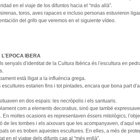
ridad en el viaje de los difuntos hacia el “más allá”.
irenas, toros, aves rapaces e incluso personas estuvieron lig
entación del grifo que veremos en el siguiente vídeo.
 L’EPOCA IBERA
s senyals d'identitat de la Cultura Ibèrica és l'escultura en ped
s.
ament està lligat a la influència grega.
 escultures estarien fins i tot pintades, encara que bona part d
ituaven en dos espais: les necròpolis i els santuaris.
solament com a elements decoratius, sinó que també expressave
. En moltes ocasions es representaven éssers mitològics, l'objec
ió de les tombes i els aixovars que les acompanyaven, d'aquí v
pals on es troben aquestes escultures. En elles, a més de proteg
tat en el viatge dels difunts cap al “més enllà”.