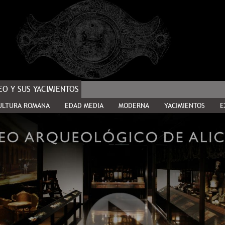
O Y SUS YACIMIENTOS
ULTURA ROMANA
EDAD MEDIA
MODERNA
YACIMIENTOS
E