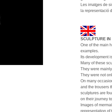
Les imatges de sir
la representació 
SCULPTURE IN 
One of the main ha
examples.
Its development is
Many of these scu
They were mainly 
They were not onl
On many occasion
and the trousers 
sculptures are fou
on their journey to 
Images of mermaid
representation of 