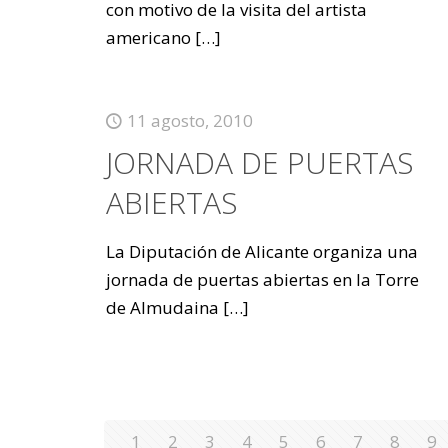
con motivo de la visita del artista
americano
[…]
11 agosto, 2010
JORNADA DE PUERTAS
ABIERTAS
La Diputación de Alicante organiza una
jornada de puertas abiertas en la Torre
de Almudaina
[…]
1
2
3
4
5
6
7
8
9