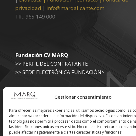
privacidad
|
info@marqalicante.com
Tlf.: 965 149 000
Fundación CV MARQ
>> PERFIL DEL CONTRATANTE
>> SEDE ELECTRÓNICA FUNDACIÓN>
Museo Arqueológico (Diputación de Alicante)
Gestionar consentimiento
>> SEDE ELECTRÓNICA DIPUTACIÓN
Para ofrecer las mejores experiencias, utilizamos tecnologías como las c
almacenar y/o acceder a la información del dispositivo. El consentimiento
tecnologías nos permitirá procesar datos como el comportamiento de n
Suscríbete a nuestra
las identificaciones únicas en este sitio. No consentir o retirar el consenti
puede afectar negativamente a ciertas características y funciones.