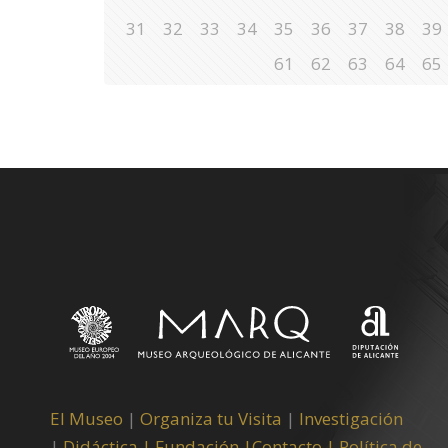
31
32
33
34
35
36
37
38
39
61
62
63
64
65
El Museo
|
Organiza tu Visita
|
Investigación
|
Didáctica |
Fundación |
Contacto |
Política de