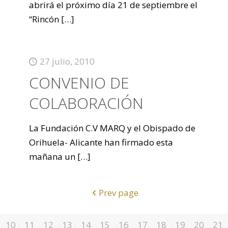
abrirá el próximo día 21 de septiembre el
“Rincón
[…]
27 julio, 2010
CONVENIO DE
COLABORACIÓN
La Fundación C.V MARQ y el Obispado de
Orihuela- Alicante han firmado esta
mañana un
[…]
Prev page
10
11
12
13
14
15
16
17
18
19
20
21