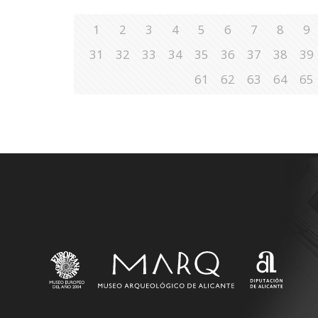
1
2
3
4
5
6
7
8
9
31
32
33
34
35
36
37
38
39
61
62
63
64
65