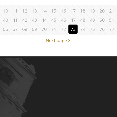
10
11
12
13
14
15
16
17
18
19
20
21
40
41
42
43
44
45
46
47
48
49
50
51
66
67
68
69
70
71
72
73
74
75
76
77
Next page