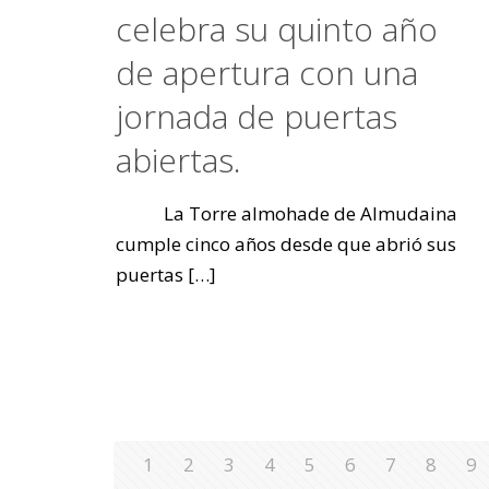
celebra su quinto año
de apertura con una
jornada de puertas
abiertas.
La Torre almohade de Almudaina
cumple cinco años desde que abrió sus
puertas
[…]
1
2
3
4
5
6
7
8
9