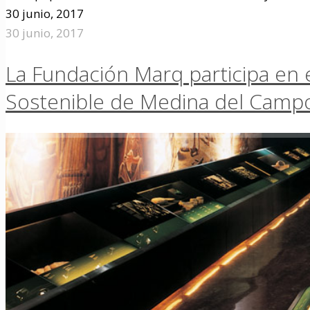
30 junio, 2017
30 junio, 2017
La Fundación Marq participa en 
Sostenible de Medina del Camp
El director gerente de la Fundación Marq, José Alberto 
30 junio, 2017
30 junio, 2017
Camí Obert premia el esfuerzo y
Un total de 69 chavales, de edades entre 16 y 39 años, r
28 junio, 2017
28 junio, 2017