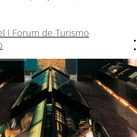
el I Forum de Turismo
o
Cortés, ha sido invitado a
[…]
 la dedicación de sus alumnos
ecibieron ayer su
[…]