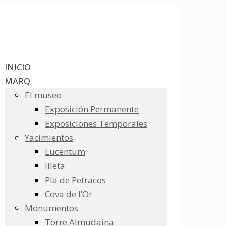
INICIO
MARQ
El museo
Exposición Permanente
Exposiciones Temporales
Yacimientos
Lucentum
Illeta
Pla de Petracos
Cova de l’Or
Monumentos
Torre Almudaina