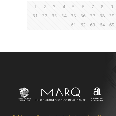
1
2
3
4
5
6
7
8
9
31
32
33
34
35
36
37
38
39
61
62
63
64
65