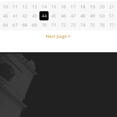
10
11
12
13
14
15
16
17
18
19
20
21
40
41
42
43
44
45
46
47
48
49
50
51
66
67
68
69
70
71
72
73
74
75
76
77
Next page