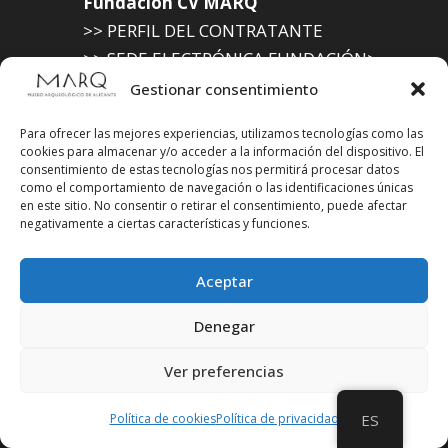
Fundación CV MARQ
>> PERFIL DEL CONTRATANTE
>> SEDE ELECTRÓNICA FUNDACIÓN>
Gestionar consentimiento
Museo Arqueológico (Diputación de
Para ofrecer las mejores experiencias, utilizamos tecnologías como las
Alicante)
cookies para almacenar y/o acceder a la información del dispositivo. El
consentimiento de estas tecnologías nos permitirá procesar datos
>> SEDE ELECTRÓNICA DIPUTACIÓN
como el comportamiento de navegación o las identificaciones únicas
en este sitio. No consentir o retirar el consentimiento, puede afectar
negativamente a ciertas características y funciones.
Suscríbete a
Aceptar
nuestra
Newsletter
Denegar
Ver preferencias
Política de cookies
Política de privacidad
ES