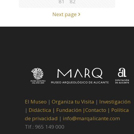
81
82
Next page
El Museo
|
Organiza tu Visita
|
Investigación
|
Didáctica |
Fundación |
Contacto |
Política
de privacidad
|
info@marqalicante.com
Tlf.: 965 149 000