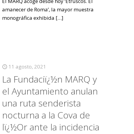
El MARQ acoge desde hoy ‘Etruscos. El
amanecer de Roma’, la mayor muestra
monográfica exhibida
[…]
11 agosto, 2021
La Fundaciï¿½n MARQ y
el Ayuntamiento anulan
una ruta senderista
nocturna a la Cova de
lï¿½Or ante la incidencia