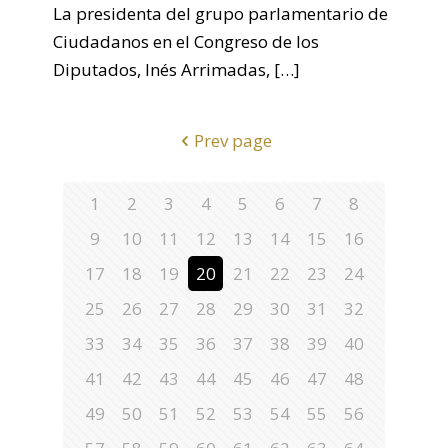
La presidenta del grupo parlamentario de
Ciudadanos en el Congreso de los
Diputados, Inés Arrimadas,
[…]
Prev page
1
2
3
4
5
6
7
8
9
10
11
12
13
14
15
16
17
18
19
20
21
22
23
24
25
26
27
28
29
30
31
32
33
34
35
36
37
38
39
40
41
42
43
44
45
46
47
48
49
50
51
52
53
54
55
56