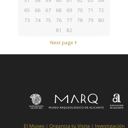
57
58
59
60
61
62
63
64
65
66
67
68
69
70
71
72
73
74
75
76
77
78
79
80
81
82
Next page
El Museo
|
Organiza tu Visita
|
Investigación