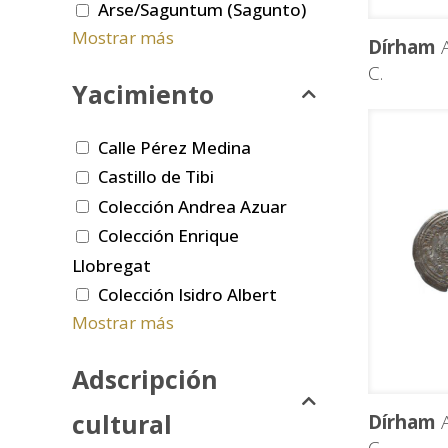
Arse/Saguntum (Sagunto)
Mostrar más
Dírham
A
C.
Yacimiento
Calle Pérez Medina
Castillo de Tibi
Colección Andrea Azuar
Colección Enrique
Llobregat
Colección Isidro Albert
Mostrar más
Adscripción
cultural
Dírham
A