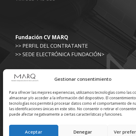
Fundación CV MARQ
>> PERFIL DEL CONTRATANTE
>> SEDE ELECTRÓNICA FUNDACIÓN>
Museo Arqueológico (Diputación de Alicante)
Gestionar consentimiento
>> SEDE ELECTRÓNICA DIPUTACIÓN
Para ofrecer las mejores experiencias, utilizamos tecnologías como las c
almacenar y/o acceder a la información del dispositivo. El consentimiento
tecnologías nos permitirá procesar datos como el comportamiento de n
Suscríbete a nuestra
las identificaciones únicas en este sitio. No consentir o retirar el consenti
puede afectar negativamente a ciertas características y funciones.
Newsletter
Aceptar
Denegar
Ver prefe