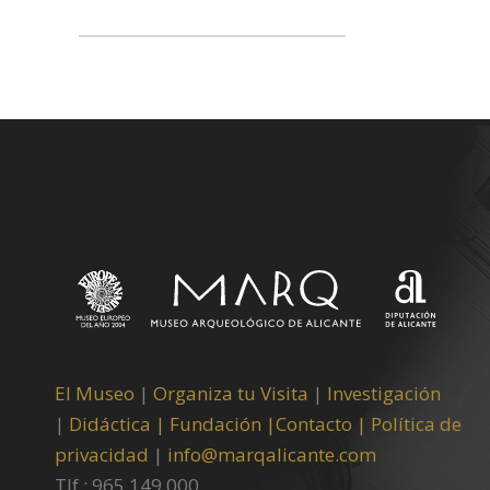
El Museo
|
Organiza tu Visita
|
Investigación
|
Didáctica |
Fundación |
Contacto |
Política de
privacidad
|
info@marqalicante.com
Tlf.: 965 149 000