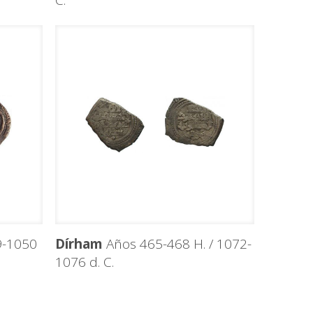
C.
9-1050
Dírham
Años 465-468 H. / 1072-
1076 d. C.