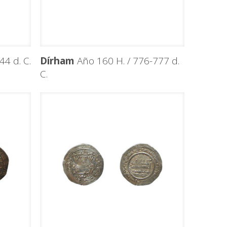
4 d. C.
Dírham
Año 160 H. / 776-777 d.
C.