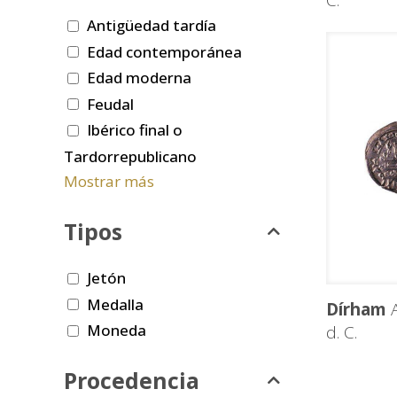
C.
Antigüedad tardía
Edad contemporánea
Edad moderna
Feudal
Ibérico final o
Tardorrepublicano
Mostrar más
Tipos
Jetón
Medalla
Dírham
A
Moneda
d. C.
Procedencia