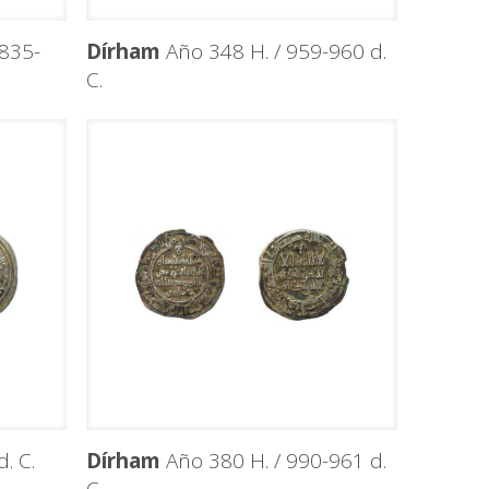
835-
Dírham
Año 348 H. / 959-960 d.
C.
. C.
Dírham
Año 380 H. / 990-961 d.