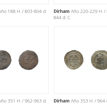
ño 188 H. / 803-804 d.
Dírham
Año 220-229 H. / 
844 d. C.
ño 351 H. / 962-963 d.
Dírham
Año 353 H. / 964 d