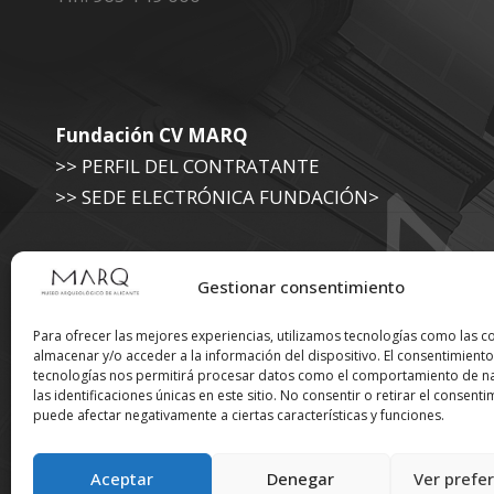
Fundación CV MARQ
>> PERFIL DEL CONTRATANTE
>> SEDE ELECTRÓNICA FUNDACIÓN>
Museo Arqueológico (Diputación de Alicante)
Gestionar consentimiento
>> SEDE ELECTRÓNICA DIPUTACIÓN
Para ofrecer las mejores experiencias, utilizamos tecnologías como las c
almacenar y/o acceder a la información del dispositivo. El consentimiento
tecnologías nos permitirá procesar datos como el comportamiento de n
Suscríbete a nuestra
las identificaciones únicas en este sitio. No consentir o retirar el consenti
puede afectar negativamente a ciertas características y funciones.
Newsletter
Aceptar
Denegar
Ver prefe