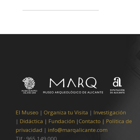
El Museo
|
Organiza tu Visita
|
Investigación
|
Didáctica |
Fundación |
Contacto |
Política de
privacidad
|
info@marqalicante.com
Tlf.: 965 149 000