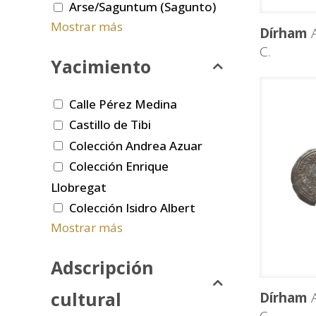
Arse/Saguntum (Sagunto)
Mostrar más
Dírham
A
C.
Yacimiento
Calle Pérez Medina
Castillo de Tibi
Colección Andrea Azuar
Colección Enrique
Llobregat
Colección Isidro Albert
Mostrar más
Adscripción
cultural
Dírham
A