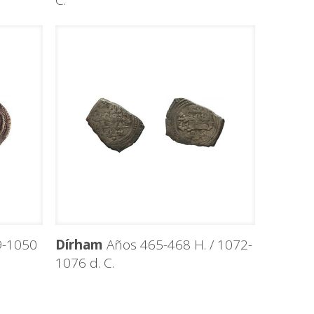
C.
9-1050
Dírham
Años 465-468 H. / 1072-
1076 d. C.