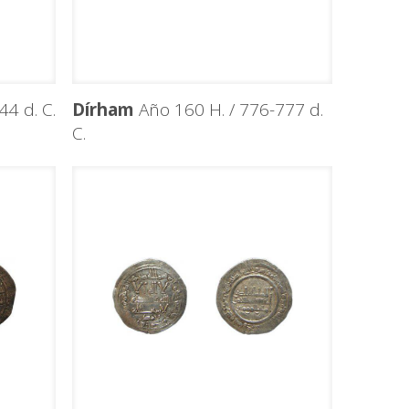
4 d. C.
Dírham
Año 160 H. / 776-777 d.
C.