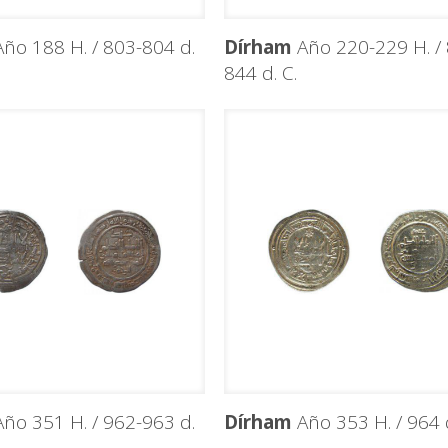
ño 188 H. / 803-804 d.
Dírham
Año 220-229 H. / 
844 d. C.
ño 351 H. / 962-963 d.
Dírham
Año 353 H. / 964 d