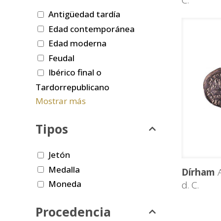
C.
Antigüedad tardía
Edad contemporánea
Edad moderna
Feudal
Ibérico final o
Tardorrepublicano
Mostrar más
Tipos
Jetón
Medalla
Dírham
A
Moneda
d. C.
Procedencia