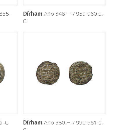
835-
Dírham
Año 348 H. / 959-960 d.
C.
. C.
Dírham
Año 380 H. / 990-961 d.