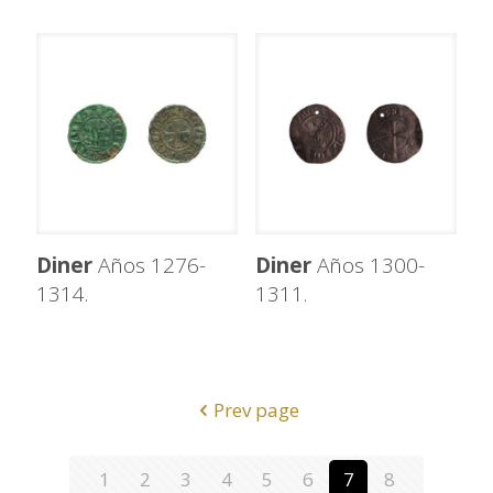
Diner
Años 1276-
Diner
Años 1300-
1314.
1311.
Prev page
1
2
3
4
5
6
7
8