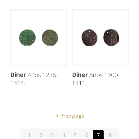
Diner
Años 1276-
Diner
Años 1300-
1314.
1311.
Prev page
1
2
3
4
5
6
7
8