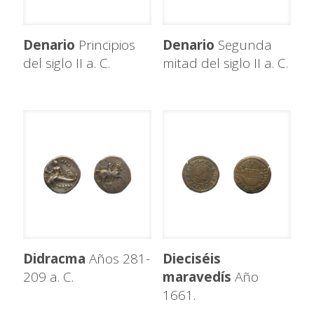
Denario
Principios
Denario
Segunda
del siglo II a. C.
mitad del siglo II a. C.
Didracma
Años 281-
Dieciséis
209 a. C.
maravedís
Año
1661.