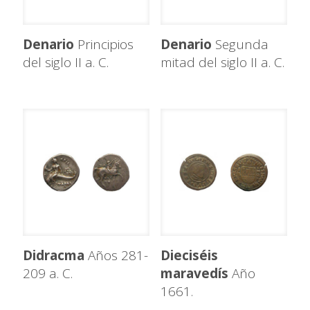
Denario
Principios
Denario
Segunda
del siglo II a. C.
mitad del siglo II a. C.
Didracma
Años 281-
Dieciséis
209 a. C.
maravedís
Año
1661.