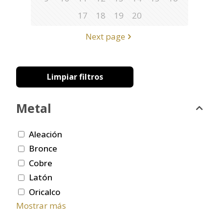
17
18
19
20
Next page
Limpiar filtros
Metal
Aleación
Bronce
Cobre
Latón
Oricalco
Mostrar más