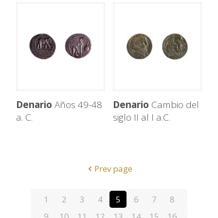
Denario
Años 49-48
Denario
Cambio del
a. C.
siglo II al I a.C.
Prev page
1
2
3
4
5
6
7
8
9
10
11
12
13
14
15
16