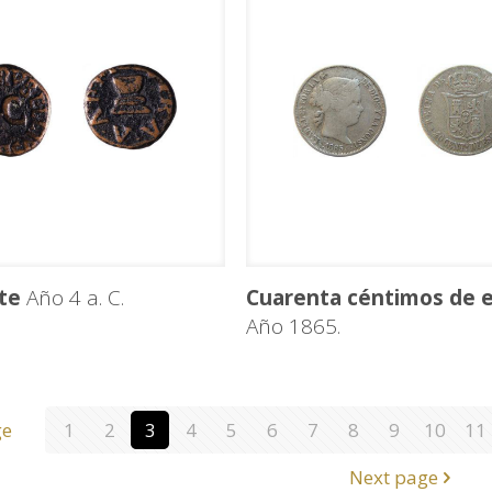
te
Año 4 a. C.
Cuarenta céntimos de 
Año 1865.
ge
1
2
3
4
5
6
7
8
9
10
11
Next page