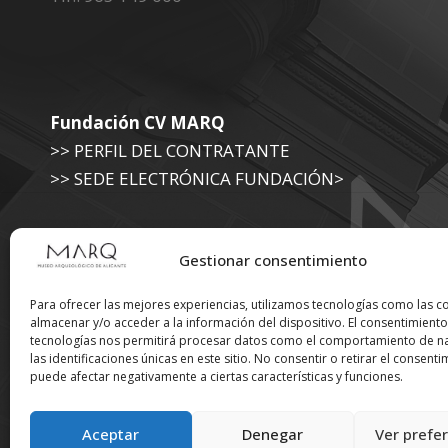
Fundación CV MARQ
>> PERFIL DEL CONTRATANTE
>> SEDE ELECTRÓNICA FUNDACIÓN>
Museo Arqueológico (Diputación de Alicante)
Gestionar consentimiento
>> SEDE ELECTRÓNICA DIPUTACIÓN
Para ofrecer las mejores experiencias, utilizamos tecnologías como las c
almacenar y/o acceder a la información del dispositivo. El consentimiento
tecnologías nos permitirá procesar datos como el comportamiento de n
Suscríbete a nuestra
las identificaciones únicas en este sitio. No consentir o retirar el consenti
puede afectar negativamente a ciertas características y funciones.
Newsletter
Aceptar
Denegar
Ver prefe