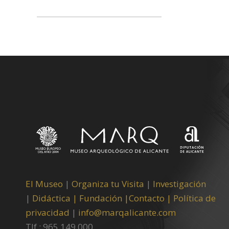
El Museo
|
Organiza tu Visita
|
Investigación
|
Didáctica |
Fundación |
Contacto |
Política de
privacidad
|
info@marqalicante.com
Tlf.: 965 149 000