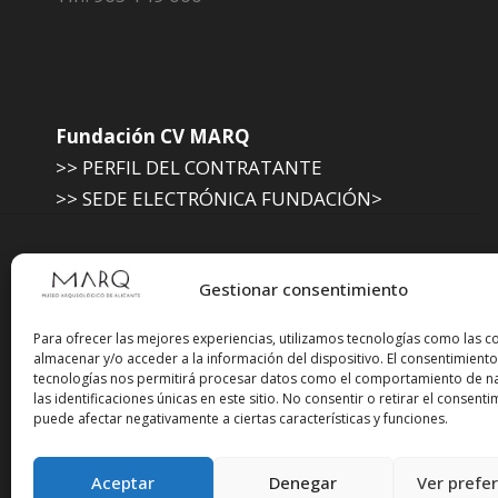
Fundación CV MARQ
>> PERFIL DEL CONTRATANTE
>> SEDE ELECTRÓNICA FUNDACIÓN>
Museo Arqueológico (Diputación de Alicante)
Gestionar consentimiento
>> SEDE ELECTRÓNICA DIPUTACIÓN
Para ofrecer las mejores experiencias, utilizamos tecnologías como las c
almacenar y/o acceder a la información del dispositivo. El consentimiento
tecnologías nos permitirá procesar datos como el comportamiento de n
Suscríbete a nuestra
las identificaciones únicas en este sitio. No consentir o retirar el consenti
puede afectar negativamente a ciertas características y funciones.
Newsletter
Aceptar
Denegar
Ver prefe