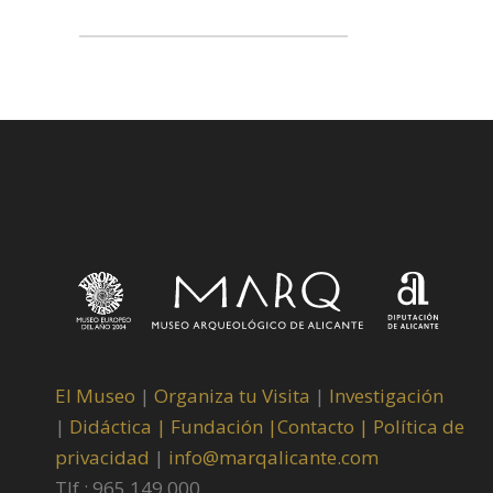
El Museo
|
Organiza tu Visita
|
Investigación
|
Didáctica |
Fundación |
Contacto |
Política de
privacidad
|
info@marqalicante.com
Tlf.: 965 149 000