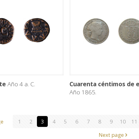
te
Año 4 a. C.
Cuarenta céntimos de 
Año 1865.
ge
1
2
3
4
5
6
7
8
9
10
11
Next page