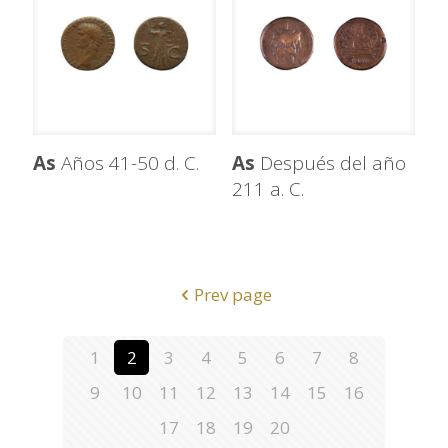
As
Años 41-50 d. C.
As
Después del año
211 a. C.
Prev page
1
2
3
4
5
6
7
8
9
10
11
12
13
14
15
16
17
18
19
20