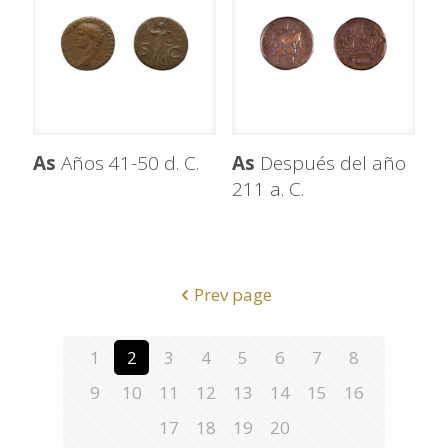
As
Años 41-50 d. C.
As
Después del año
211 a. C.
Prev page
1
2
3
4
5
6
7
8
9
10
11
12
13
14
15
16
17
18
19
20