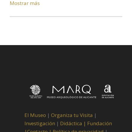
Mostrar más
El Museo
|
Organiza tu Visita
|
Investigación
|
Didáctica |
Fundación
|
Contacto |
Política de privacidad
|