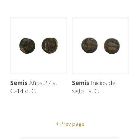
Semis
Años 27 a.
Semis
Inicios del
C.-14 d. C.
siglo I a. C.
Prev page