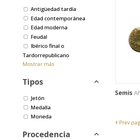
Antigüedad tardía
Edad contemporánea
Edad moderna
Feudal
Ibérico final o
Tardorrepublicano
Mostrar más
Tipos
Semis
Añ
Jetón
Medalla
Moneda
Prev pa
Procedencia