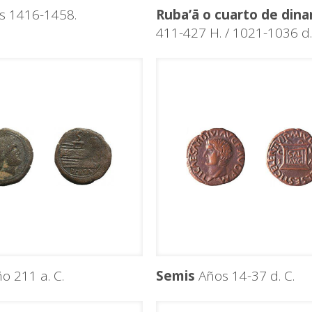
s 1416-1458.
Ruba’ā o cuarto de dina
411-427 H. / 1021-1036 d.
o 211 a. C.
Semis
Años 14-37 d. C.