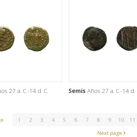
os 27 a. C.-14 d. C.
Semis
Años 27 a. C.-14 d. 
ge
1
2
3
4
5
6
7
8
9
10
11
Next page