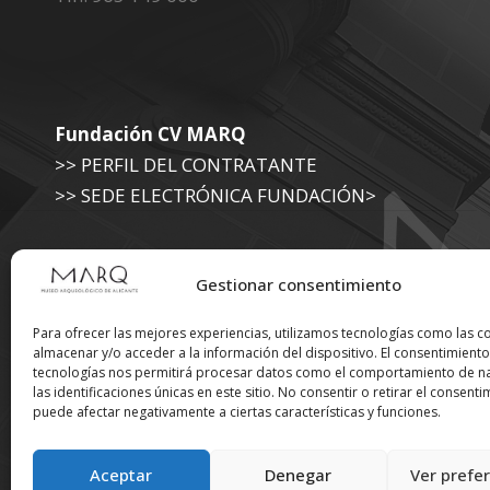
Fundación CV MARQ
>> PERFIL DEL CONTRATANTE
>> SEDE ELECTRÓNICA FUNDACIÓN>
Museo Arqueológico (Diputación de Alicante)
Gestionar consentimiento
>> SEDE ELECTRÓNICA DIPUTACIÓN
Para ofrecer las mejores experiencias, utilizamos tecnologías como las c
almacenar y/o acceder a la información del dispositivo. El consentimiento
tecnologías nos permitirá procesar datos como el comportamiento de n
Suscríbete a nuestra
las identificaciones únicas en este sitio. No consentir o retirar el consenti
puede afectar negativamente a ciertas características y funciones.
Newsletter
Aceptar
Denegar
Ver prefe