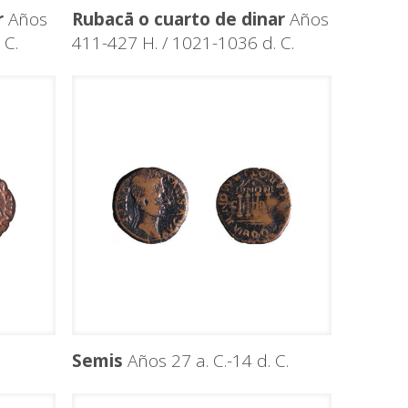
r
Años
Rubacā o cuarto de dinar
Años
 C.
411-427 H. / 1021-1036 d. C.
Semis
Años 27 a. C.-14 d. C.