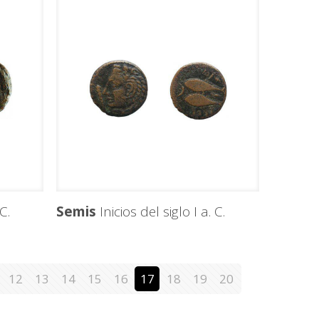
C.
Semis
Inicios del siglo I a. C.
12
13
14
15
16
17
18
19
20