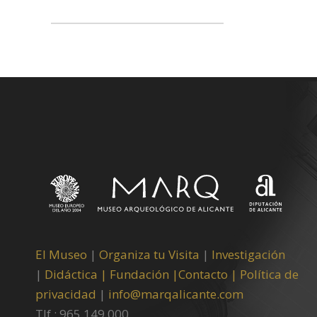
El Museo
|
Organiza tu Visita
|
Investigación
|
Didáctica |
Fundación |
Contacto |
Política de
privacidad
|
info@marqalicante.com
Tlf.: 965 149 000