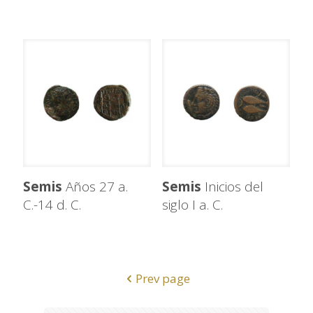
Semis
Años 27 a.
Semis
Inicios del
C.-14 d. C.
siglo I a. C.
Prev page