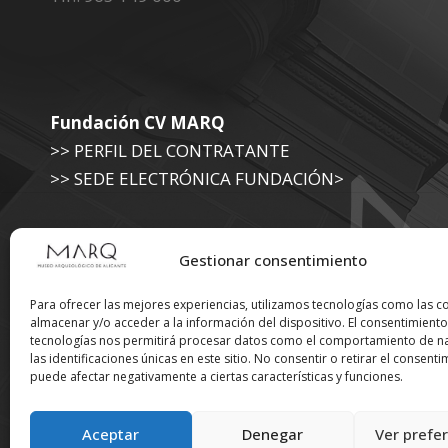
Fundación CV MARQ
>> PERFIL DEL CONTRATANTE
>> SEDE ELECTRÓNICA FUNDACIÓN>
Museo Arqueológico (Diputación de Alicante)
Gestionar consentimiento
>> SEDE ELECTRÓNICA DIPUTACIÓN
Para ofrecer las mejores experiencias, utilizamos tecnologías como las c
almacenar y/o acceder a la información del dispositivo. El consentimiento
tecnologías nos permitirá procesar datos como el comportamiento de n
Suscríbete a nuestra
las identificaciones únicas en este sitio. No consentir o retirar el consenti
puede afectar negativamente a ciertas características y funciones.
Newsletter
Aceptar
Denegar
Ver prefe