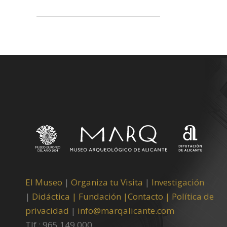
El Museo
|
Organiza tu Visita
|
Investigación
|
Didáctica |
Fundación |
Contacto |
Política de
privacidad
|
info@marqalicante.com
Tlf.: 965 149 000